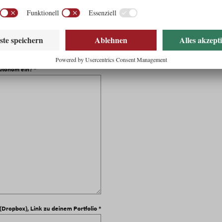
utonom ein? *
Dropbox), Link zu deinem Portfolio *