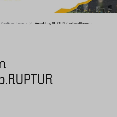
Kreativwettbewerb
Anmeldung RUPTUR Kreativwettbewerb
m
rb.RUPTUR