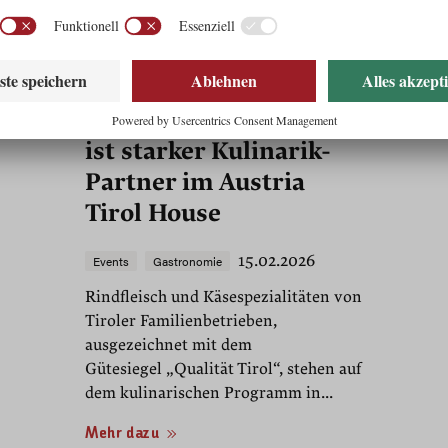
(VIDEO) Tiroler
Genussmomente für
die olympische Welt:
Agrarmarketing Tirol
ist starker Kulinarik-
Partner im Austria
Tirol House
15.02.2026
Events
Gastronomie
Rindfleisch und Käsespezialitäten von
Tiroler Familienbetrieben,
ausgezeichnet mit dem
Gütesiegel „Qualität Tirol“, stehen auf
dem kulinarischen Programm in...
Mehr dazu