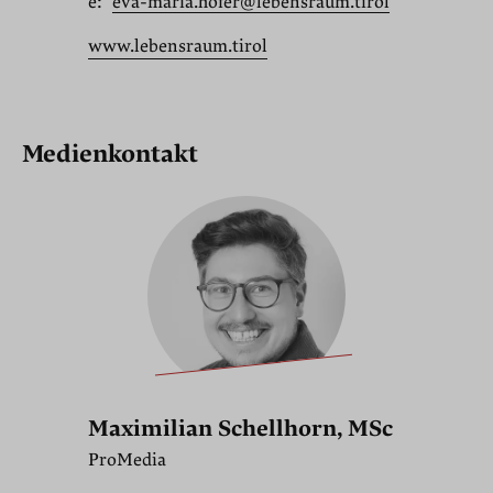
e:
eva-maria.hofer@lebensraum.tirol
www.lebensraum.tirol
Medienkontakt
Maximilian Schellhorn, MSc
ProMedia