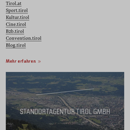
Tirol.at
Sport.tirol
Kultur.tirol
Cine.tirol
B2b.tirol
Convention.tirol
Blog.tirol
Mehr erfahren
STANDORTAGENTUR TIROL GMBH