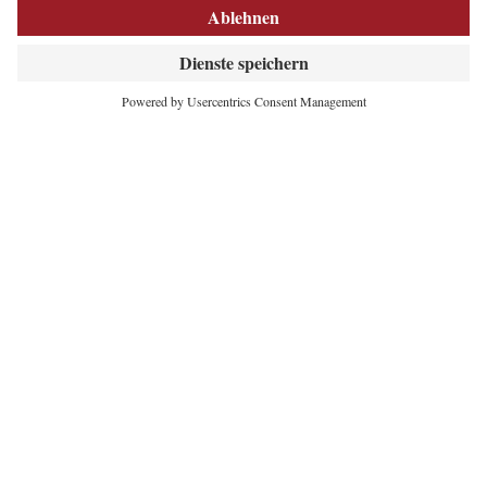
INNOVATIVES
HERZ DER ALPEN
Maria-Theresien-Straße 55
6020 Innsbruck
+43 512 5320-354