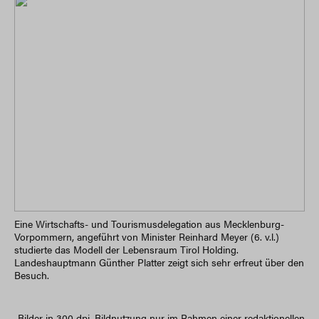
Eine Wirtschafts- und Tourismusdelegation aus Mecklenburg-
Vorpommern, angeführt von Minister Reinhard Meyer (6. v.l.)
studierte das Modell der Lebensraum Tirol Holding.
Landeshauptmann Günther Platter zeigt sich sehr erfreut über den
Besuch.
Bilder in 300 dpi. Bildnutzung nur im Rahmen einer redaktionellen