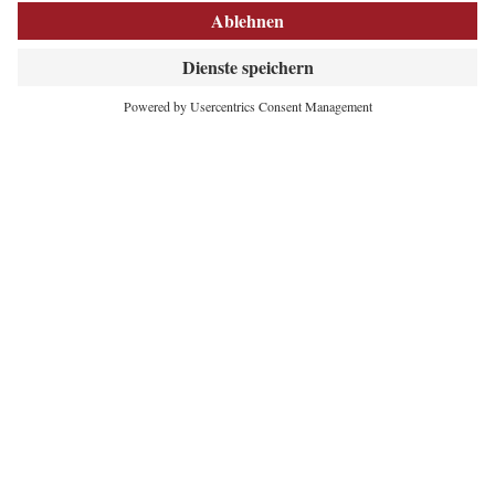
INNOVATIVES
HERZ DER ALPEN
Maria-Theresien-Straße 55
6020 Innsbruck
+43 512 5320-354