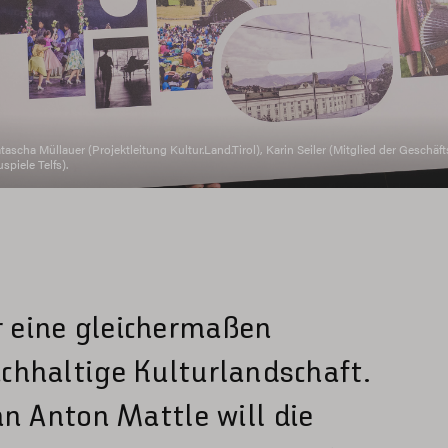
scha Müllauer (Projektleitung Kultur.Land.Tirol), Karin Seiler (Mitglied der Geschäf
piele Telfs).
er eine gleichermaßen
eichhaltige Kulturlandschaft.
 Anton Mattle will die