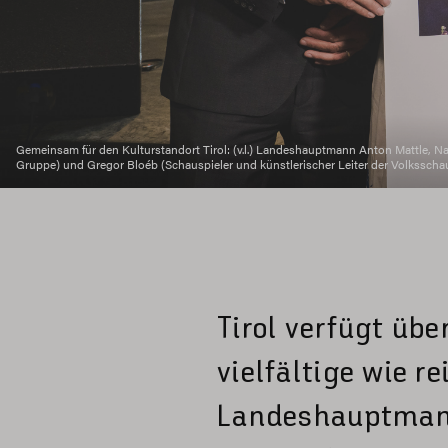
Gemeinsam für den Kulturstandort Tirol: (v.l.) Landeshauptmann Anton Mattle, Nata
Gruppe) und Gregor Bloéb (Schauspieler und künstlerischer Leiter der Volksschaus
Tirol verfügt üb
vielfältige wie r
Landeshauptmann