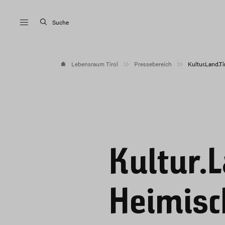
Suche
Lebensraum Tirol
Pressebereich
Kultur.Land.T
Kultur.L
Heimisc