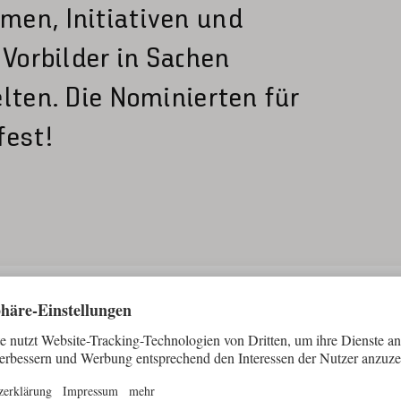
en, Initiativen und
 Vorbilder in Sachen
lten. Die Nominierten für
fest!
ge Award: