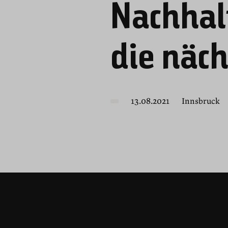
Nachhalt
die näc
13.08.2021
Innsbruck