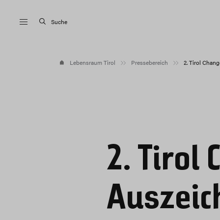
Suche
Lebensraum Tirol
Pressebereich
2. Tirol Chan
2. Tirol
Auszeic