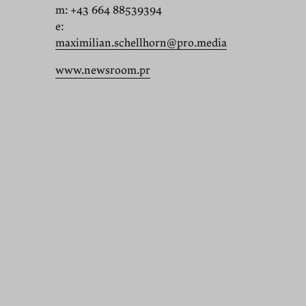
m:
+43 664 88539394
e:
maximilian.schellhorn@pro.media
www.newsroom.pr