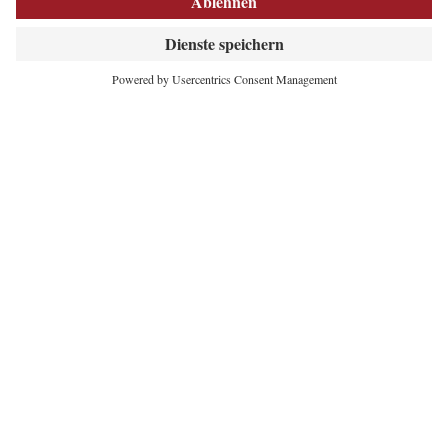
INNOVATIVES
HERZ DER ALPEN
Maria-Theresien-Straße 55
6020 Innsbruck
+43 512 5320-354
office@lebensraum.tirol