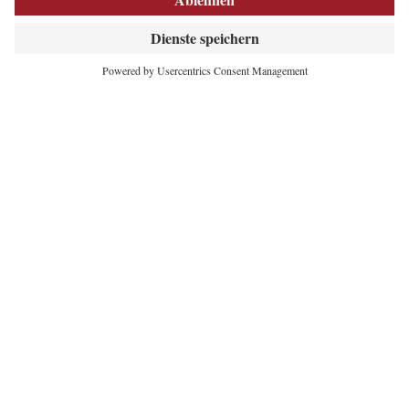
INNOVATIVES
HERZ DER ALPEN
Maria-Theresien-Straße 55
6020 Innsbruck
+43 512 5320-354
office@lebensraum.tirol