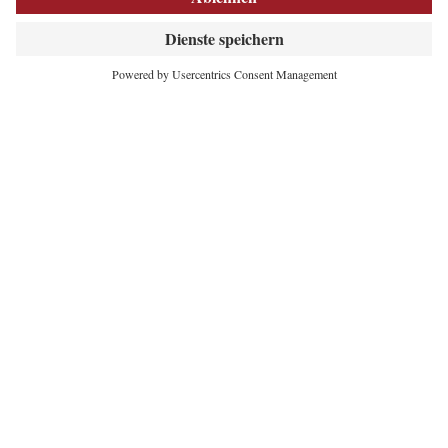
INNOVATIVES
HERZ DER ALPEN
Maria-Theresien-Straße 55
6020 Innsbruck
+43 512 5320-354
office@lebensraum.tirol