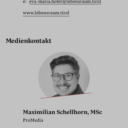
e:
eva-maria.hofer@lebensraum.tirol
www.lebensraum.tirol
Medienkontakt
Maximilian Schellhorn, MSc
ProMedia