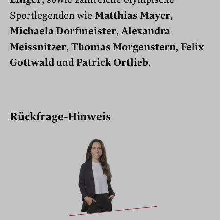
Linger
, sowie zahlreiche olympische
Sportlegenden wie
Matthias Mayer
,
Michaela Dorfmeister
,
Alexandra
Meissnitzer
,
Thomas Morgenstern
,
Felix
Gottwald
und
Patrick Ortlieb
.
Rückfrage-Hinweis