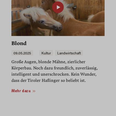
00:20
Play
Mute
PIP
Enter
fullscre
Blond
09.05.2025
Kultur
Landwirtschaft
Große Augen, blonde Mähne, zierlicher
Körperbau. Noch dazu freundlich, zuverlässig,
intelligent und unerschrocken. Kein Wunder,
dass der Tiroler Haflinger so beliebt ist.
Mehr dazu