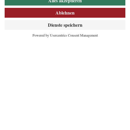
INNOVATIVES
HERZ DER ALPEN
Maria-Theresien-Straße 55
6020 Innsbruck