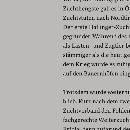
Zuchthengste gab es in Ö
Zuchtstuten nach Nordtiro
Der erste Haflinger-Zuch
gegründet. Während des z
als Lasten- und Zugtier b
stämmiger als die heutige
dem Krieg wurde es ruhig
auf den Bauernhöfen ein
Trotzdem wurde weiterhin
blieb. Kurz nach dem zwei
Zuchtverband den Fohlenh
fachgerechte Weiterzucht
Erfolg, denn aufgrund de