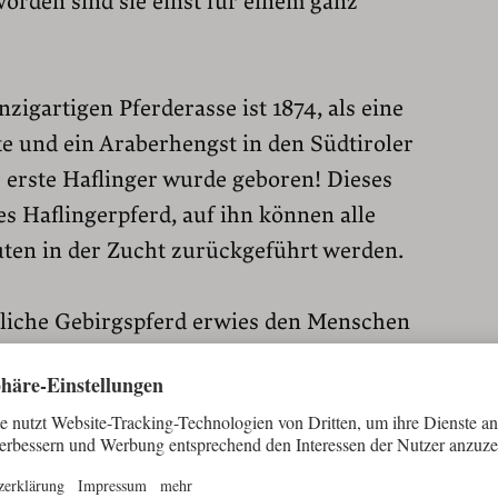
orden sind sie einst für einem ganz
zigartigen Pferderasse ist 1874, als eine
te und ein Araberhengst in den Südtiroler
 erste Haflinger wurde geboren! Dieses
tes Haflingerpferd, auf ihn können alle
ten in der Zucht zurückgeführt werden.
nliche Gebirgspferd erwies den Menschen
 von dem das Pferd seinen Namen hat,
bauernhöfe im Hochgebirge waren nur
il und ausgesetzt waren die Pfade. Ein
ker hätte es nie geschafft, unbeschadet