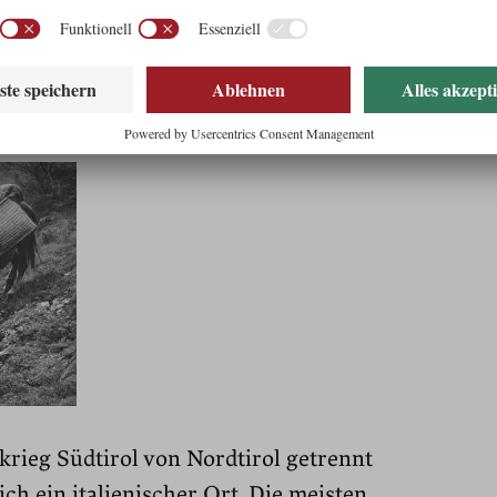
die geländegängigen kleinen Haflinger, die
ger waren, schafften das genauso gut wie
 der Steile oder das Ziehen von
legenen Waldregionen.
krieg Südtirol von Nordtirol getrennt
ich ein italienischer Ort. Die meisten