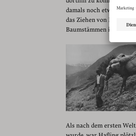
dorthin zu kommen. Aber 
damals noch etwas stämmi
das Ziehen von Pflügen in
Baumstämmen in höhe ge
Als nach dem ersten Welt
wurde, war Hafling plötzl