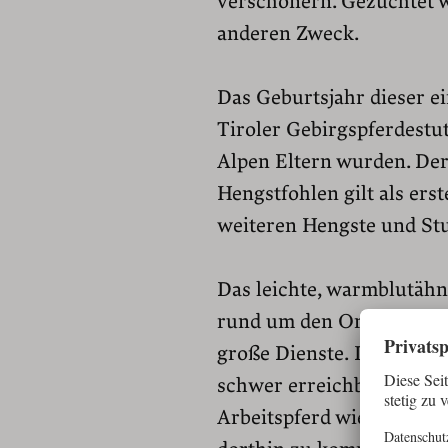
verschönern. Gezüchtet w
anderen Zweck.
Das Geburtsjahr dieser ein
Tiroler Gebirgspferdestu
Alpen Eltern wurden. Der
Hengstfohlen gilt als ers
weiteren Hengste und Stu
Das leichte, warmblutäh
rund um den Ort Hafling,
große Dienste. Die Berg
schwer erreichbar, zu ste
Arbeitspferd wie ein Nori