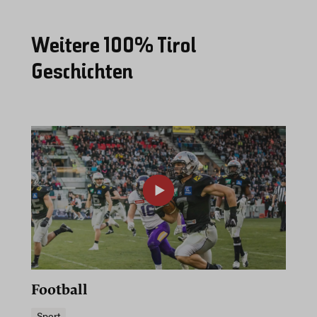
Weitere 100% Tirol
Geschichten
00:25
Play
Mute
PIP
Enter
fullscre
Football
Sport