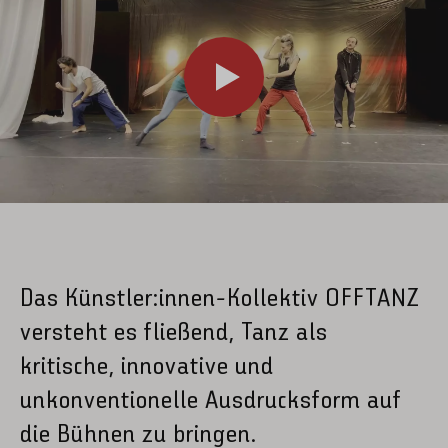
00:26
Play
Mute
PIP
E
f
Das Künstler:innen-Kollektiv OFFTANZ
versteht es fließend, Tanz als
kritische, innovative und
unkonventionelle Ausdrucksform auf
die Bühnen zu bringen.