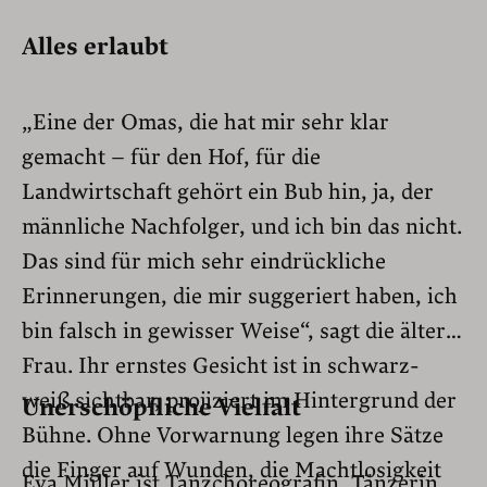
Alles erlaubt
„Eine der Omas, die hat mir sehr klar
gemacht – für den Hof, für die
Landwirtschaft gehört ein Bub hin, ja, der
männliche Nachfolger, und ich bin das nicht.
Das sind für mich sehr eindrückliche
Erinnerungen, die mir suggeriert haben, ich
bin falsch in gewisser Weise“, sagt die ältere
Frau. Ihr ernstes Gesicht ist in schwarz-
weiß sichtbar, projiziert im Hintergrund der
Unerschöpfliche Vielfalt
Bühne. Ohne Vorwarnung legen ihre Sätze
die Finger auf Wunden, die Machtlosigkeit
Eva Müller ist Tanzchoreografin, Tänzerin