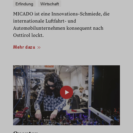
Erfindung
Wirtschaft
MICADO ist eine Innovations-Schmiede, die
internationale Luftfahrt- und
Automobilunternehmen konsequent nach
Osttirol lockt.
Mehr dazu
00:22
Play
Mute
PIP
Enter
fullscre