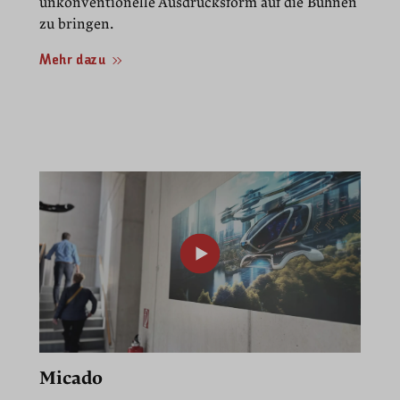
unkonventionelle Ausdrucksform auf die Bühnen
zu bringen.
Mehr dazu
00:22
Play
Mute
PIP
Enter
fullscre
Micado