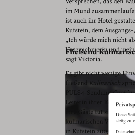
Versprechen, das den B
im Mund zusammenlaufen 
ist auch ihr Hotel gestal
Kufstein, dem Ausgangs-,
„Ich würde mich nicht al
Unternehmerin und meine
Fließend Kulinaris
sagt Viktoria.
Es gibt nicht wenige Hinw
fließend
Kulinarisch
spric
PULS4-Sendung
Cooking
Leiterin ihrer Kochschule
ihre Gäste tut sie’s als C
kulinarischen Vokabeln l
in Kufstein 2005 gekauft, 