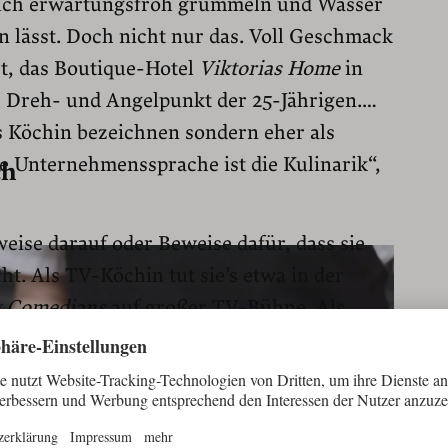
auch erwartungsfroh grummeln und Wasser
lässt. Doch nicht nur das. Voll Geschmack
tet, das Boutique-Hotel
Viktorias Home
in
 Dreh- und Angelpunkt der 25-Jährigen.
s Köchin bezeichnen sondern eher als
 Unternehmenssprache ist die Kulinarik“,
ch
eise darauf oder Beweise dafür, dass sie
ht. Als TV-Köchin tut sie’s etwa in der
 Comedians
auf großer TV-Bühne. Als
 tut sie’s im lehrreichen Rahmen und für
hefin der Küche, in der sie auch ihre ersten
ernte. „Meine Eltern haben den Tiroler Hof
da war ich sechs Jahre alt“, erzählt sie und