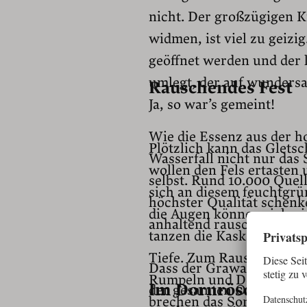
nicht. Der großzügigen K
widmen, ist viel zu geizi
geöffnet werden und der k
umlegt, der auf wunders
Rauschendes Fest
Ja, so war’s gemeint!
Wie die Essenz aus der 
Plötzlich kann das Glets
Wasserfall nicht nur das
wollen den Fels ertasten
selbst. Rund 10.000 Quell
sich an diesem feuchtgrü
höchster Qualität schen
die Augen können sich ni
anhaltend rauschenden Fes
tanzen die Kaskaden des 
Tiefe. Zum Rauschen und 
Dass der Grawa-Fall mit 
Rumpeln und Donnern un
Im Dornröschensch
der gesamten Ostalpen ist
brechen das Sonnenlicht 