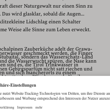
raft dieser Naturgewalt nur einen Sinn zu
g. Das wird glasklar, sobald die Augen
litzekleine Lidschlag einen Schalter
ame Weise alle Sinne zum Leben erweckt.
hochalpinen Zauberküche adelt der Grawa-
cherwasser geschmeckt werden, die Finger
 Stubaital, sondern das Wasserschatz-Land
 und die Wasserwucht spüren, die Nase kann
en sind es, die Tirol Trinkwasser in
nen Gebirgsparfüm nicht satt riechen und
ken und sich mancherorts zu einem
cht satt sehen. Wie denn auch. Vor ihnen
t treffen – wie hier.
Grawa-Wasserfalls über 180 Meter in die
Prasseln gesellt sich in ureigenem Takt
seinen 85 Metern der breiteste Wasserfall
d Zischen. Wasserwolken und Sprühnebel
laf
, erhöht seine machtvollen Reize. Sie
in tausende kleine Regenbögen und nie, gar