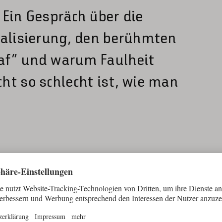
 Ein Gespräch über die
talisierung, den berühmten
af“ und warum Faulheit
ht so schlecht ist, wie man
TEILEN