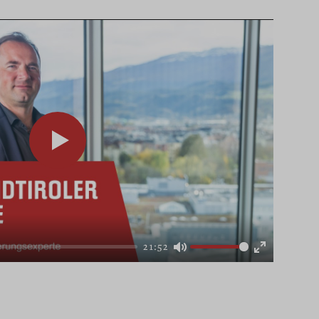
21:52
Mute
Enter
fullscreen