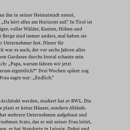
man ihn in seiner Heimatstadt nennt,
 „Da hört alles am Horizont auf.“ In Tirol ist
diger, voller Wälder, Kanten, Höhen und
ie Berge sind immer anders, mal haben sie
er Unternehmer fest. Dieser für
war es auch, der vor sechs Jahren alles
vom Gardasee durchs Inntal schaute sein
ich: „Papa, warum fahren wir jetzt
warum eigentlich?“ Drei Wochen später zog
Frau sagte nur: „Endlich.“
 Architekt werden, studiert hat er BWL. Die
e plant er keine Häuser, sondern Abläufe.
g, hat mehrere Unternehmen aufgebaut und
ehmen Ivato, das er mit seiner Frau leitet,
ung, er hat Standorte in Leipzig, Dubai und