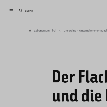
Suche
Lebensraum Tirol
unsereins – Unternehmensmagazi
Der Flac
und die