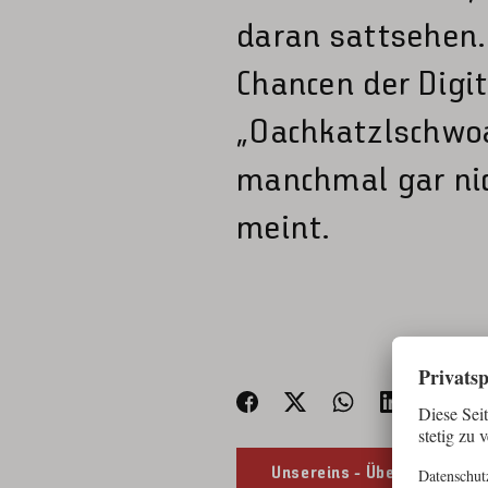
daran sattsehen.
Chancen der Digi
„Oachkatzlschwo
manchmal gar nic
meint.
Unsereins - Übersicht